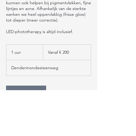
kunnen ook helpen bij pigmentvlekken, fijne
lijntjes en acne. Afhankelijk van de sterkte
werken we heel oppervlakkig (frisse glow)
tot dieper (meer correctie).
LED-phototherapy is altijd inclusief.
Vanaf
200
1 uur
1
Vanaf € 200
euro
u
u
Dendermondesteenweg
RESERVEER
Copyright © 2026 Lynn De Coen
Foto's: Faye De Coen