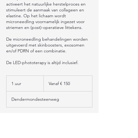
activeert het natuurlijke herstelproces en
stimuleert de aanmaak van collageen en
elastine. Op het lichaam wordt
microneedling voornamelijk ingezet voor
striemen en (post)-operatieve littekens.
De microneedling behandelingen worden
uitgevoerd met skinboosters, exosomen
en/of PDRN of een combinatie.
De LED-phototerapy is altijd inclusief.
Vanaf
150
1 uur
1
Vanaf € 150
euro
u
u
Dendermondesteenweg
RESERVEER