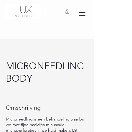
MICRONEEDLING
BODY
Omschrijving
Microneedling is een behandeling waarbij
we met fijne naaldjes minuscule
microperforaties in de huid maken. Dit