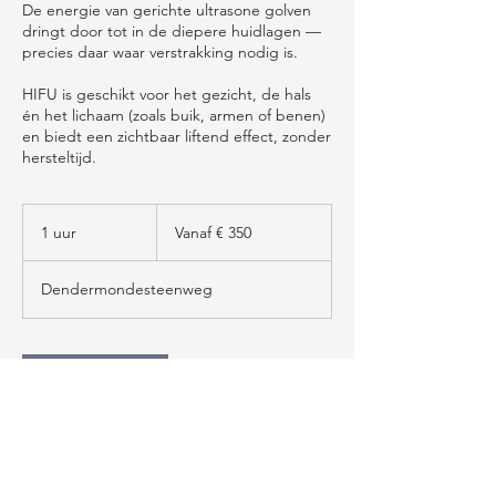
De energie van gerichte ultrasone golven
dringt door tot in de diepere huidlagen —
precies daar waar verstrakking nodig is.
HIFU is geschikt voor het gezicht, de hals
én het lichaam (zoals buik, armen of benen)
en biedt een zichtbaar liftend effect, zonder
hersteltijd.
Vanaf
350
1 uur
1
Vanaf € 350
euro
u
u
Dendermondesteenweg
RESERVEER
Copyright © 2026 Lynn De Coen